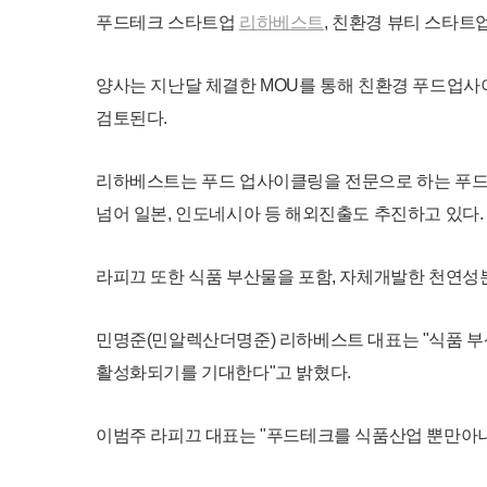
푸드테크 스타트업
리하베스트
, 친환경 뷰티 스타트
양사는 지난달 체결한 MOU를 통해 친환경 푸드업사
검토된다.
리하베스트는 푸드 업사이클링을 전문으로 하는 푸드테
넘어 일본, 인도네시아 등 해외진출도 추진하고 있다.
라피끄 또한 식품 부산물을 포함, 자체개발한 천연성
민명준(민알렉산더명준) 리하베스트 대표는 "식품 부
활성화되기를 기대한다"고 밝혔다.
이범주 라피끄 대표는 "푸드테크를 식품산업 뿐만아니