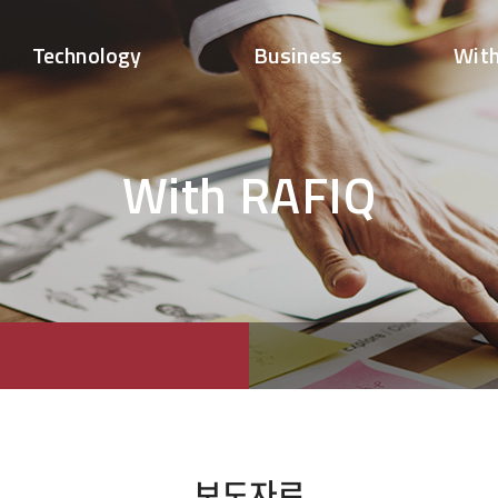
Technology
Business
Wit
With RAFIQ
보도자료