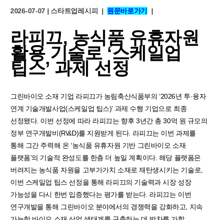
2026-07-07
| 스타트업레시피
|
원문바로가기
|
라피끄, 농식품 유휴자원
활용 기술로 ‘스케일업
팁스’ 과제 선정
그린바이오 소재 기업 라피끄가 농림축산식품부의 ‘2026년 투·융자
연계 기술개발사업(스케일업 팁스)’ 과제 수행 기업으로 최종
선정됐다. 이번 선정에 따라 라피끄는 향후 3년간 총 30억 원 규모의
정부 연구개발비(R\&D)를 지원받게 된다. 라피끄는 이번 과제를
통해 그간 주력해 온 ‘농식품 유휴자원 기반 그린바이오 소재
플랫폼’의 기술적 완성도를 한층 더 높일 계획이다. 해당 플랫폼은
버려지는 농식품 자원을 고부가가치 소재로 재탄생시키는 기술로,
이번 스케일업 팁스 선정을 통해 라피끄의 기술력과 시장 성장
가능성을 다시 한번 입증했다는 평가를 받는다. 라피끄는 이번
연구개발을 통해 그린바이오 분야에서의 경쟁력을 강화하고, 지속
가능한 바이오 소재 산업 생태계를 구축하는 데 박차를 가할