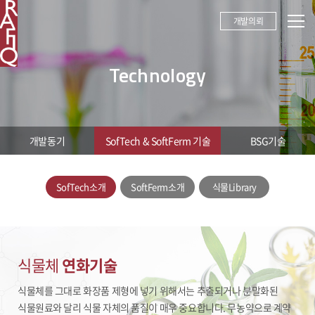
개발의뢰
Technology
개발동기
SofTech & SoftFerm 기술
BSG기술
SofTech
SofTech소개
SoftFerm소개
식물Library
&
SoftFerm
기술
식물체
연화기술
식물체를 그대로 화장품 제형에 넣기 위해서는 추출되거나 분말화된
식물원료와 달리 식물 자체의 품질이 매우 중요합니다.
무농약으로 계약