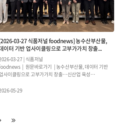
[2026-03-27 식품저널 foodnews] 농수산부산물,
데이터 기반 업사이클링으로 고부가가치 창출...
2026-03-27 | 식품저널
foodnews | 원문바로가기 | 농수산부산물, 데이터 기반
업사이클링으로 고부가가치 창출…신산업 육성
본격화농산부산물 자원화로 20조 경제 손실 방지,
글로벌시장 공략​​​​​​​통합 DB 구축…2027년 플랫폼 론칭 및
2026-05-29
GPT 기...