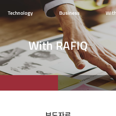
Technology
Business
Wit
With RAFIQ
보도자료