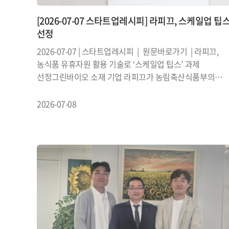
[2026-07-07 스타트업레시피] 라피끄, 스케일업 팁
선정
2026-07-07 | 스타트업레시피 | 원문바로가기 | 라피끄,
농식품 유휴자원 활용 기술로 ‘스케일업 팁스’ 과제
선정그린바이오 소재 기업 라피끄가 농림축산식품부의
‘2026년 투·융자 연계 기술개발사업(스케일업 팁스)’ 과제
수행 기업으로 최종 ...
2026-07-08